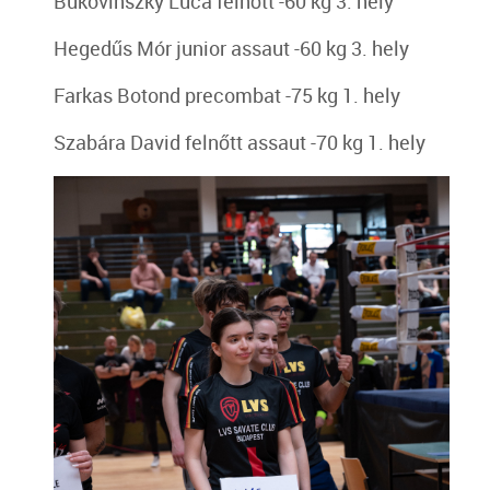
Bukovinszky Luca felnőtt -60 kg 3. hely
Hegedűs Mór junior assaut -60 kg 3. hely
Farkas Botond precombat -75 kg 1. hely
Szabára David felnőtt assaut -70 kg 1. hely