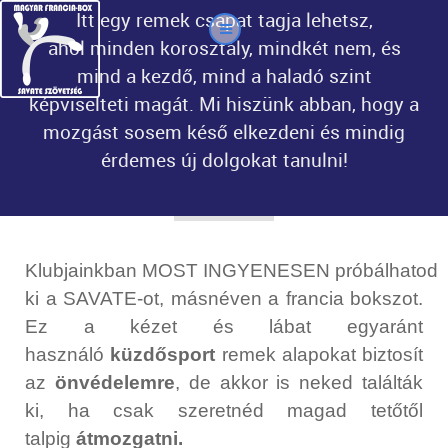
Itt egy remek csapat tagja lehetsz,
ahol minden korosztály, mindkét nem, és
mind a kezdő, mind a haladó szint
képviselteti magát. Mi hiszünk abban, hogy a
mozgást sosem késő elkezdeni és mindig
érdemes új dolgokat tanulni!
Klubjainkban MOST INGYENESEN próbálhatod
ki a SAVATE-ot, másnéven a francia bokszot.
Ez a kézet és lábat egyaránt
használó
küzdősport
remek alapokat biztosít
az
önvédelemre
, de akkor is neked találták
ki, ha csak szeretnéd magad tetőtől
talpig
átmozgatni.