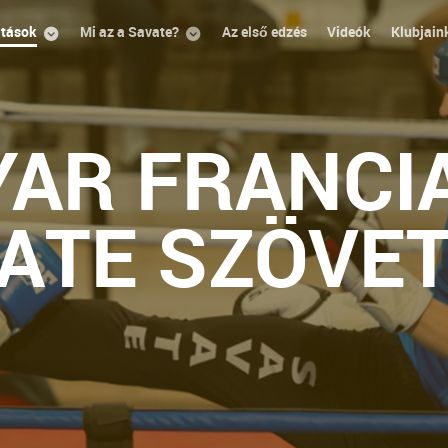
itások
Mi az a Savate?
Az első edzés
Videók
Klubjain
AR FRANCI
ATE SZÖVE