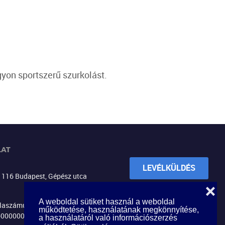
yon sportszerű szurkolást.
LAT
LEVÉLKÜLDÉS
1116 Budapest, Gépész utca
❌
A weboldal sütiket használ a weboldal
aszámunk: Unicredit Bank
működtetése, használatának megkönnyítése,
-00000049-05080006
a használatáról való információszerzés