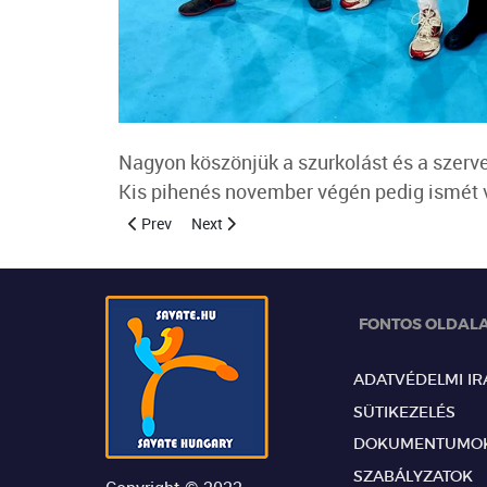
Nagyon köszönjük a szurkolást és a szerv
Kis pihenés november végén pedig ismét 
Previous article: "II. Dragon challenge" - horvátorsz
Next article: World Combat Games- Rijád
Prev
Next
FONTOS OLDAL
ADATVÉDELMI I
SÜTIKEZELÉS
DOKUMENTUMO
SZABÁLYZATOK