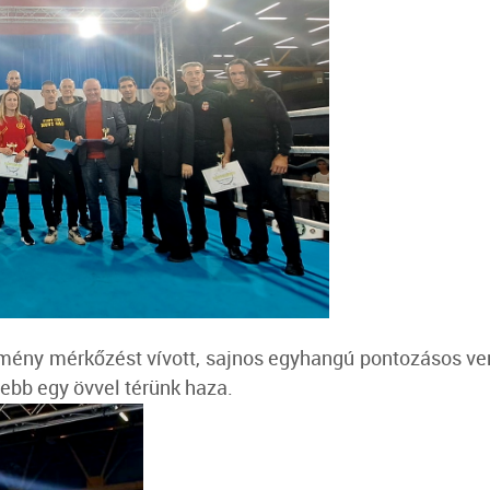
emény mérkőzést vívott, sajnos egyhangú pontozásos ver
lebb egy övvel térünk haza.