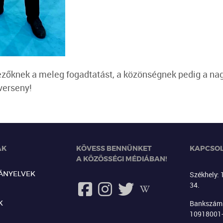
ezőknek a meleg fogadtatást, a közönségnek pedig a nag
verseny!
ági open verseny
AK
KÖVESS BENNÜNKET
KAPCSO
A KÖZÖSSÉGI MÉDIÁBAN!
RÁNYELVEK
Székhely: 
34.
K
Bankszáml
10918001