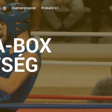
k
Eseménynaptár
Próbáld ki!
A-BOX
TSÉG