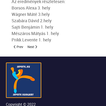
Az eredmények részletesen:
Borsos Alexa 3. hely
Wágner Máté 3.hely
Szabára Dávid 2.hely
Sajti Benjámin 1. hely
Mészáros Mátyás 1. hely
Prikk Levente 1. hely
Previous article: I. Dragon Challenge Open Savate verseny
Next article: Beactive rendezvény
Prev
Next
Copyright © 2022