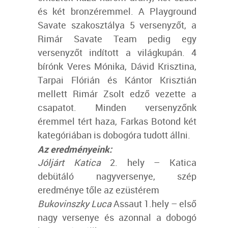
és két bronzéremmel.
A Playground
Savate szakosztálya 5 versenyzőt, a
Rimár Savate Team pedig egy
versenyzőt indított a világkupán. 4
bírónk Veres Mónika, Dávid Krisztina,
Tarpai Flórián és Kántor Krisztián
mellett Rimár Zsolt edző vezette a
csapatot.
Minden versenyzőnk
éremmel tért haza, Farkas Botond két
kategóriában is dobogóra tudott állni.
Az eredményeink:
Jóljárt Katica
2. hely – Katica
debütáló nagyversenye, szép
eredménye tőle az ezüstérem
Bukovinszky Luca
Assaut 1.hely – első
nagy versenye és azonnal a dobogó