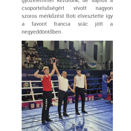
győzelemmel kezdtünk, de sajnos a
csoportelsőségért vívott nagyon
szoros mérkőzést Boti elvesztette így
a favorit francia srác jött a
negyeddöntőben.