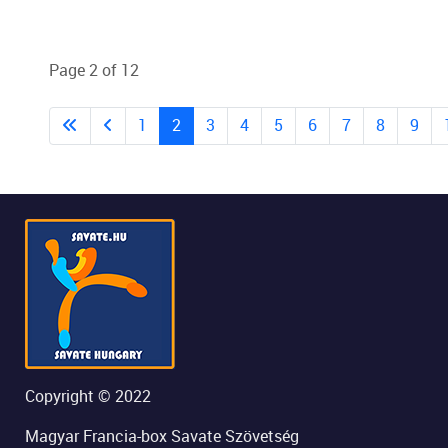
Page 2 of 12
1
2
3
4
5
6
7
8
9
Copyright © 2022
Magyar Francia-box Savate Szövetség