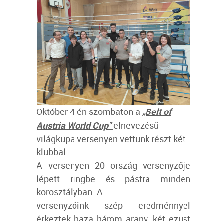
Október 4-én szombaton a
„Belt of
Austria World Cup”
elnevezésű
világkupa versenyen vettünk részt két
klubbal.
A versenyen 20 ország versenyzője
lépett ringbe és pástra minden
korosztályban.
A
versenyzőink szép eredménnyel
érkeztek haza három arany, két ezüst