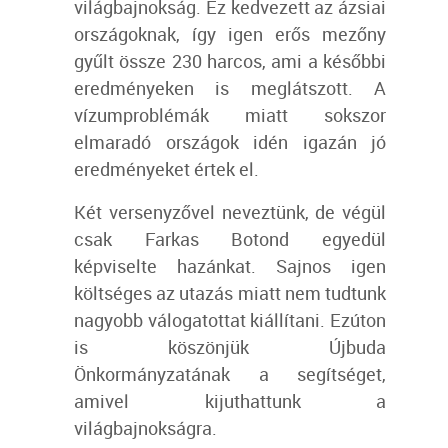
világbajnokság. Ez kedvezett az ázsiai
országoknak, így igen erős mezőny
gyűlt össze 230 harcos, ami a későbbi
eredményeken is meglátszott. A
vízumproblémák miatt sokszor
elmaradó országok idén igazán jó
eredményeket értek el.
Két versenyzővel neveztünk, de végül
csak Farkas Botond egyedül
képviselte hazánkat. Sajnos igen
költséges az utazás miatt nem tudtunk
nagyobb válogatottat kiállítani. Ezúton
is köszönjük Újbuda
Önkormányzatának a segítséget,
amivel kijuthattunk a
világbajnokságra.