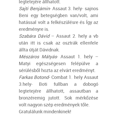
legtetejére állhatott.
Sajti Benjámin
- Assaut 3. hely- sajnos
Beni egy betegségben van/volt, ami
hatással volt a felkészülésre és Így az
eredményre is.
Szabára Dávid
– Assaut 2. hely a vb
után itt is csak az osztrák ellenfele
állta útját Dávidnak.
Mészáros Mátyás
- Assaut 1. hely –
Matyi egészségesen felépülve a
sérülésből hozta az elvárt eredményt.
Farkas Botond-
Combat 1. hely Assaut
3.hely- Boti fullban a dobogó
legtetejére állhatott, assautban a
bronzéremig jutott. Sok mérkőzése
volt nagyon szép eredmények tőle.
Gratulálunk mindenkinek!