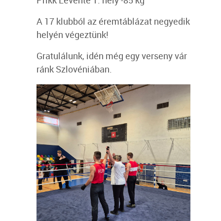
Prikk Levente 1. hely -85 kg
A 17 klubból az éremtáblázat negyedik
helyén végeztünk!
Gratulálunk, idén még egy verseny vár
ránk Szlovéniában.