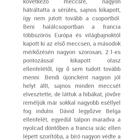
következő meccsre, nagyon
hátráltatta a sérülés, sajnos kikapott,
így nem jutott tovább a csoportból.
Beni halálcsoportban a francia
többszörös Európa és világbajnoktól
kapott ki az első meccsen, a másodok
mérkőzésén nagyon szorosan, 2:1-es
pontozással kikapott olasz
ellenfelétől, így ő sem tudott tovább
menni. Bendi újoncként nagyon jól
helyt állt, sajnos minden meccsét
elvesztette, de láttuk a hibákat, jövőre
reméljük már sokkal nagyobb eséllyel
fog indulni. Dávid legyőzve Belga
ellenfelét, egyedül talpon maradva a
nyolcad döntőben a francia srác ellen
lépett szorítóba, a bíró nagyon védte a