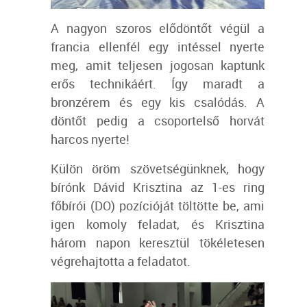
A nagyon szoros elődöntőt végül a
francia ellenfél egy intéssel nyerte
meg, amit teljesen jogosan kaptunk
erős technikáért. Így maradt a
bronzérem és egy kis csalódás. A
döntőt pedig a csoportelső horvát
harcos nyerte!
Külön öröm szövetségünknek, hogy
bírónk Dávid Krisztina az 1-es ring
főbírói (DO) pozícióját töltötte be, ami
igen komoly feladat, és Krisztina
három napon keresztül tökéletesen
végrehajtotta a feladatot.